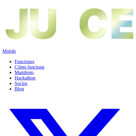
JU
JU
CE
CE
Mobile
Funciones
Cómo funciona
Manifesto
Hackathon
Socios
Blog