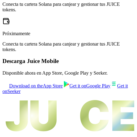
Conecta tu cartera Solana para canjear y gestionar tus JUICE
tokens.
Próximamente
Conecta tu cartera Solana para canjear y gestionar tus JUICE
tokens.
Descarga Juice Mobile
Disponible ahora en App Store, Google Play y Seeker.
Download on the
App Store
Get it on
Google Play
Get it
on
Seeker
JU
JU
CE
CE