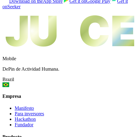
Download on the
App Store
Get it on
Google Play
Get it
on
Seeker
JU
JU
CE
CE
Mobile
DePin de Actividad Humana.
Brazil
Empresa
Manifesto
Para inversores
Hackathon
Fundador
Producto