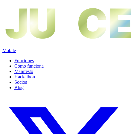
JU
JU
CE
CE
Mobile
Funciones
Cómo funciona
Manifesto
Hackathon
Socios
Blog