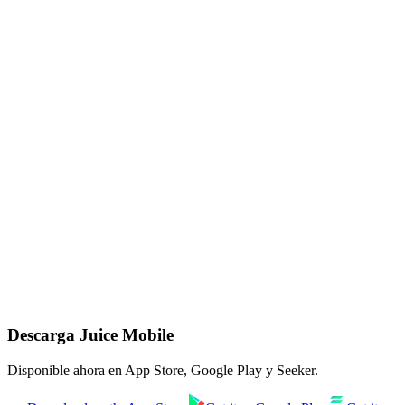
1. Tu correo
2. Tu cartera Solana
(opcional, pero recomendado)
Conectar cartera
Conectar ahora hace que el drop caiga directo en tu cartera. ¿Sin
cartera? Te enviamos instrucciones por correo en el TGE.
Unirme a la lista
Descarga Juice Mobile
Disponible ahora en App Store, Google Play y Seeker.