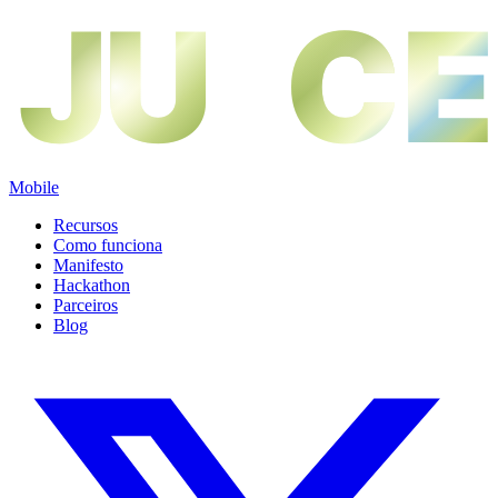
JU
JU
CE
CE
Mobile
Recursos
Como funciona
Manifesto
Hackathon
Parceiros
Blog