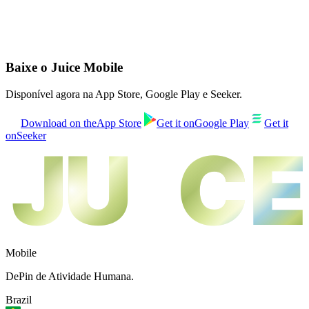
O que é o Juice Mobile?
Como ganho tokens?
Preciso de carteira Solana?
É seguro?
Quando o token será listado?
Baixe o Juice Mobile
Disponível agora na App Store, Google Play e Seeker.
Download on the
App Store
Get it on
Google Play
Get it
on
Seeker
JU
JU
CE
CE
Mobile
DePin de Atividade Humana.
Brazil