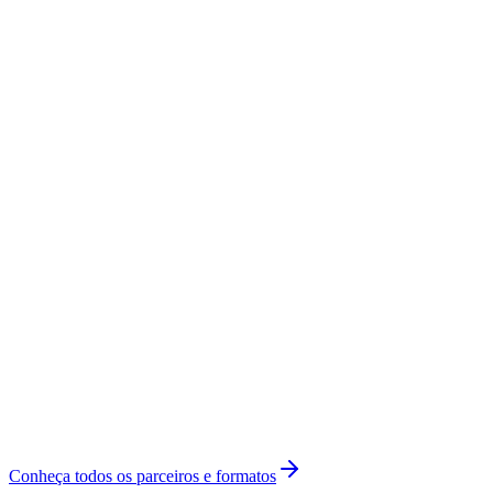
BingX
Exchange parceira
Hub IA
Renda extra com IA
KAST
Cartão cripto parceiro
Conheça todos os parceiros e formatos