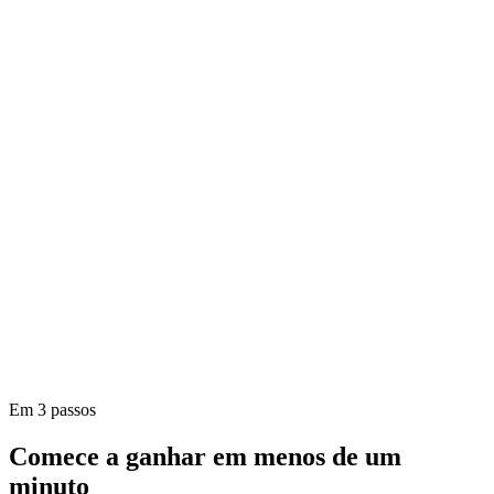
Em 3 passos
X (Twitter)
@usejuicemobile
Comece a ganhar em menos de um
minuto